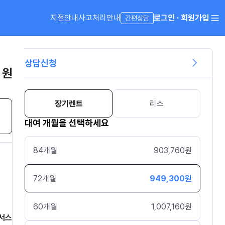
지점안내
사고처리안내
로그인 · 회원가입
간편상담
상담신청
 원
장기렌트
리스
대여 개월을 선택하세요
84
개월
903,760
원
72
개월
949,300
원
60
개월
1,007,160
원
서스