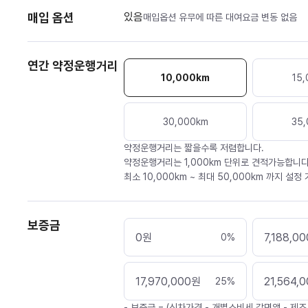
매입 옵션
있음
매입옵션 유무에 따른 대여요금 변동 없음
연간 약정운행거리
10,000
km
15,
30,000
km
35,
약정운행거리는 짧을수록 저렴합니다.
약정운행거리는 1,000km 단위로 견적가능합니다
최소 10,000km ~ 최대 50,000km 까지 설정
보증금
0
원
7,188,00
0
%
17,970,000
원
21,564,
25
%
- 보증금 = (신차가격 - 개별소비세 감면액 - 제조