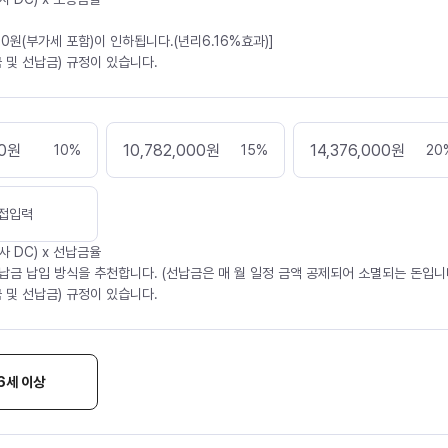
30원(부가세 포함)이 인하됩니다.(년리6.16%효과)]
 및 선납금) 규정이 있습니다.
0
원
10,782,000
원
14,376,000
원
10
%
15
%
20
접입력
사 DC) x 선납금율
납금 납입 방식을 추천합니다. (선납금은 매 월 일정 금액 공제되어 소멸되는 돈입니다
 및 선납금) 규정이 있습니다.
6세 이상