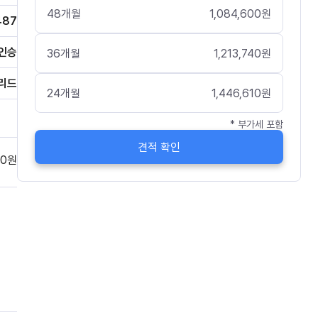
48
개월
1,084,600
원
487
인승
36
개월
1,213,740
원
리드
24
개월
1,446,610
원
* 부가세 포함
견적 확인
0
원