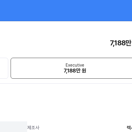
7,188만
Executive
7,188만 원
제조사
렉