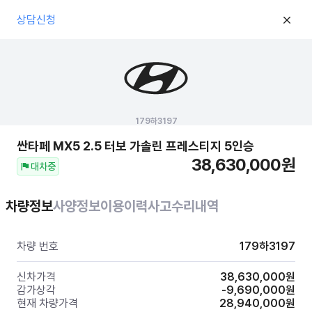
상담신청
179하3197
싼타페 MX5
2.5 터보 가솔린 프레스티지 5인승
38,630,000
원
대차중
차량정보
사양정보
이용이력
사고수리내역
차량 번호
179하3197
신차가격
38,630,000
원
감가상각
-9,690,000
원
현재 차량가격
28,940,000
원