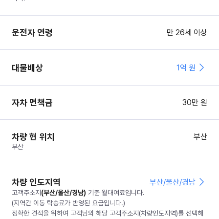
운전자 연령
만 26세 이상
대물배상
1억 원
자차 면책금
30
만 원
차량 현 위치
부산
부산
차량 인도지역
부산/울산/경남
고객주소지
(
부산/울산/경남
)
기준 월대여료입니다.
(지역간 이동 탁송료가 반영된 요금입니다.)
정확한 견적을 위하여 고객님의 해당 고객주소지(차량인도지역)를 선택해