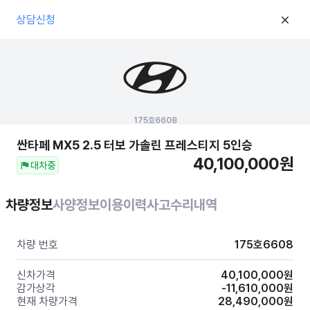
상담신청
175호6608
싼타페 MX5
2.5 터보 가솔린 프레스티지 5인승
40,100,000
원
대차중
차량정보
사양정보
이용이력
사고수리내역
차량 번호
175호6608
신차가격
40,100,000
원
감가상각
-11,610,000
원
현재 차량가격
28,490,000
원