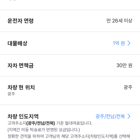
운전자 연령
만 26세 이상
대물배상
1억 원
자차 면책금
30
만 원
차량 현 위치
광주
광주
차량 인도지역
광주/전남/전북
고객주소지
(
광주/전남/전북
)
기준 월대여료입니다.
(지역간 이동 탁송료가 반영된 요금입니다.)
정확한 견적을 위하여 고객님의 해당 고객주소지(차량인도지역)를 선택해