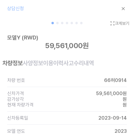
상담신청
크게보기
모델Y
(RWD)
59,561,000
원
차량정보
사양정보
이용이력
사고수리내역
차량 번호
66허0914
신차가격
59,561,000
원
감가상각
원
현재 차량가격
원
신차등록일
2023-09-14
모델 연도
2023