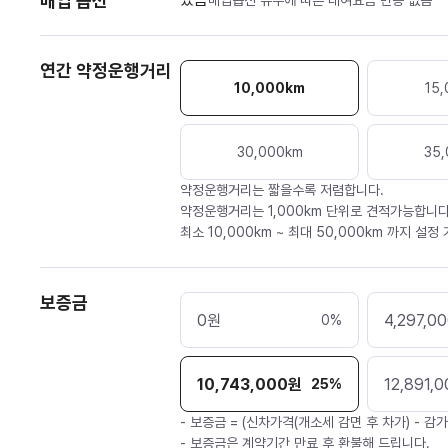
매입 옵션
매입옵션 유무에 따른 대여요금 변동 없음
연간 약정운행거리
10,000
km
15,
30,000
km
35,
약정운행거리는 짧을수록 저렴합니다.
약정운행거리는 1,000km 단위로 견적가능합니다
최소 10,000km ~ 최대 50,000km 까지 설정
보증금
0
원
4,297,0
0
%
10,743,000
원
12,891,0
25
%
- 보증금 = (신차가격(개소세 감면 후 차가) - 감
- 보증금은 계약기간 만료 후 환불해 드립니다.