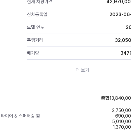
현재 차량가격
42,970,0
신차등록일
2023-06
모델 연도
2
주행거리
32,05
배기량
347
더 보기
총합
13,840,0
2,750,0
렐리 타이어 & 스퍼터링 휠
690,0
5,010,0
1,370,0