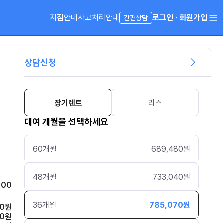
지점안내
사고처리안내
로그인 · 회원가입
간편상담
상담신청
장기렌트
리스
대여 개월을 선택하세요
60
개월
689,480
원
48
개월
733,040
원
300
36
개월
785,070
원
00
원
00
원