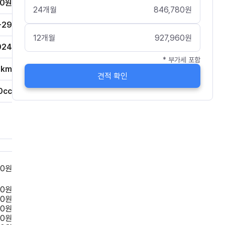
00
원
24
개월
846,780
원
-29
12
개월
927,960
원
024
* 부가세 포함
0
km
견적 확인
0
cc
00
원
00
원
00
원
00
원
00
원