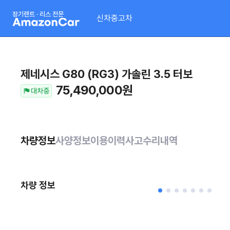
장기렌트 · 리스 전문
신차
중고차
제네시스 G80 (RG3)
가솔린 3.5 터보
75,490,000
원
대차중
차량정보
사양정보
이용이력
사고수리내역
차량 정보