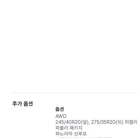
추가 옵션
옵션
AWD
245/40R20(앞), 275/35R20(뒤) 피
파퓰러 패키지
파노라마 선루프