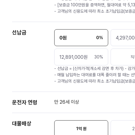
- [보증금 100만원을 증액하면, 월대여료 약 5,1
- 고객님의 신용도에 따라 최소 초기납입금(보증금
선납금
0
원
4,297,0
0
%
12,891,000
원
30
%
직
- 선납금 = (신차가격(개소세 감면 후 차가) - 감
- 매월 납입하는 대여료를 대폭 줄이려 할 때는 선
- 고객님의 신용도에 따라 최소 초기납입금(보증금
운전자 연령
만 26세 이상
대물배상
1억 원
2