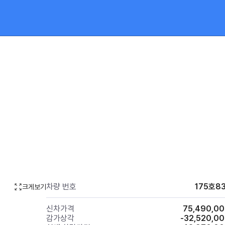
차량 번호
175호8
크게보기
신차가격
75,490,0
감가상각
-32,520,0