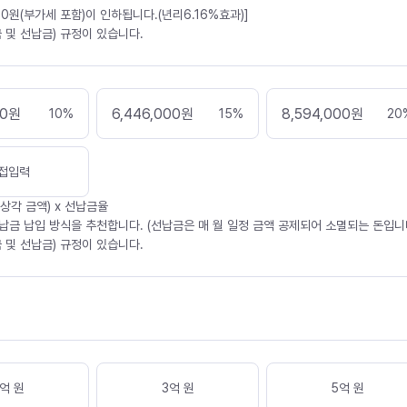
30원(부가세 포함)이 인하됩니다.(년리6.16%효과)]
 및 선납금) 규정이 있습니다.
00
원
6,446,000
원
8,594,000
원
10
%
15
%
20
접입력
가상각 금액) x 선납금율
납금 납입 방식을 추천합니다. (선납금은 매 월 일정 금액 공제되어 소멸되는 돈입니다
 및 선납금) 규정이 있습니다.
억 원
3억 원
5억 원