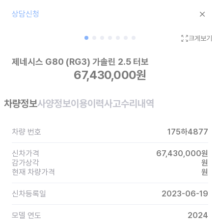
상담신청
크게보기
제네시스 G80 (RG3)
가솔린 2.5 터보
67,430,000
원
차량정보
사양정보
이용이력
사고수리내역
차량 번호
175하4877
신차가격
67,430,000
원
감가상각
원
현재 차량가격
원
신차등록일
2023-06-19
모델 연도
2024