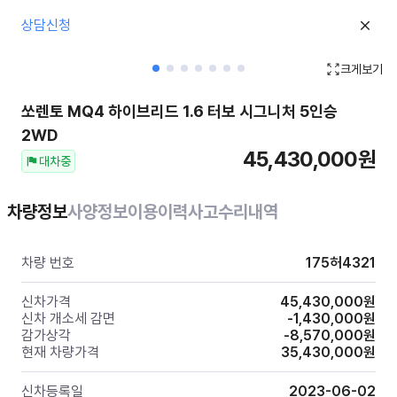
상담신청
크게보기
쏘렌토 MQ4 하이브리드
1.6 터보 시그니처 5인승
2WD
45,430,000
원
대차중
차량정보
사양정보
이용이력
사고수리내역
차량 번호
175허4321
신차가격
45,430,000
원
신차 개소세 감면
-1,430,000
원
감가상각
-8,570,000
원
현재 차량가격
35,430,000
원
신차등록일
2023-06-02