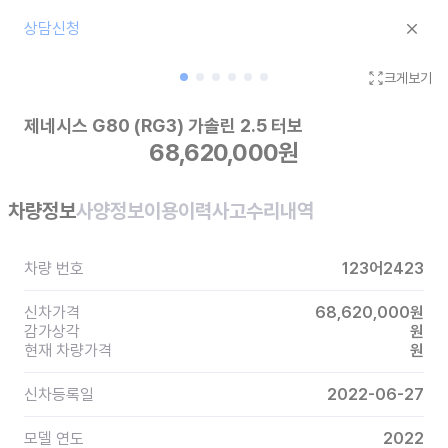
상담신청
크게보기
제네시스 G80 (RG3)
가솔린 2.5 터보
68,620,000
원
차량정보
사양정보
이용이력
사고수리내역
차량 번호
123어2423
신차가격
68,620,000
원
감가상각
원
현재 차량가격
원
신차등록일
2022-06-27
모델 연도
2022