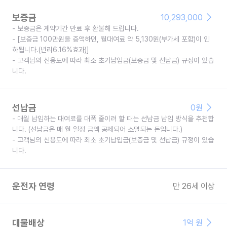
보증금
10,293,000
- 보증금은 계약기간 만료 후 환불해 드립니다.
- [보증금 100만원을 증액하면, 월대여료 약 5,130원(부가세 포함)이 인
하됩니다.(년리6.16%효과)]
- 고객님의 신용도에 따라 최소 초기납입금(보증금 및 선납금) 규정이 있습
니다.
선납금
0
원
- 매월 납입하는 대여료를 대폭 줄이려 할 때는 선납금 납입 방식을 추천합
니다. (선납금은 매 월 일정 금액 공제되어 소멸되는 돈입니다.)
- 고객님의 신용도에 따라 최소 초기납입금(보증금 및 선납금) 규정이 있습
니다.
운전자 연령
만 26세 이상
대물배상
1억 원