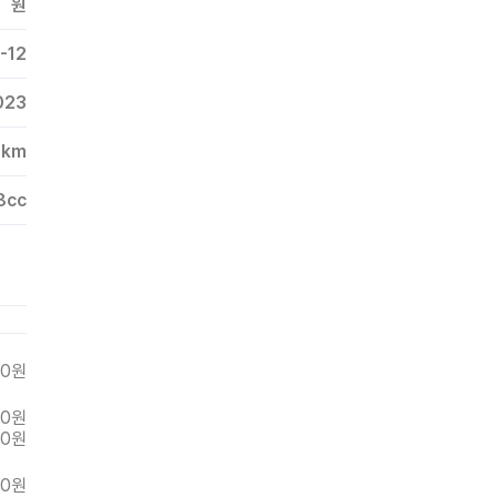
원
-12
023
9
km
8
cc
00
원
00
원
00
원
0
원