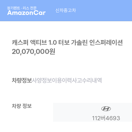
장기렌트 · 리스 전문
신차
중고차
캐스퍼
액티브 1.0 터보 가솔린 인스퍼레이션
20,070,000
원
차량정보
사양정보
이용이력
사고수리내역
차량 정보
112버4693