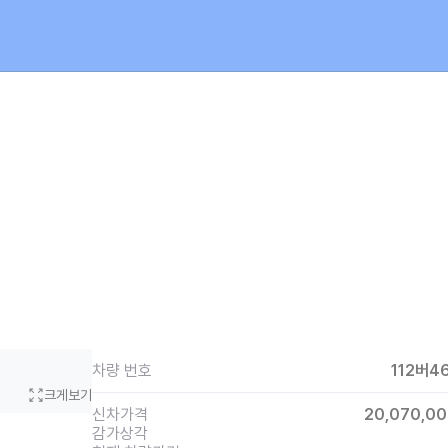
차량 번호
112버4
크게보기
신차가격
20,070,0
감가상각