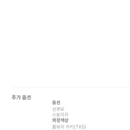
추가 옵션
옵션
선루프
스토리지
외장색상
톰보이 카키(TKS)