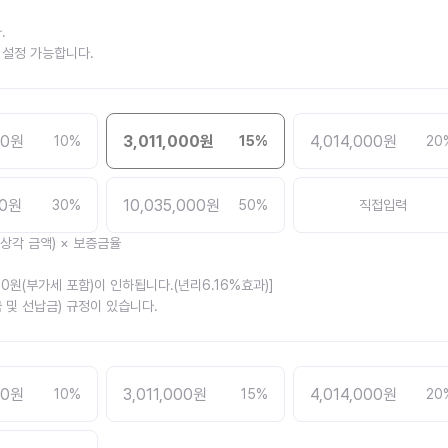
.
까지 설정 가능합니다.
00
원
3,011,000
원
4,014,000
원
10
%
15
%
20
0
원
10,035,000
원
30
%
50
%
직접입력
가상각 금액) × 보증금율
30원(부가세 포함)이 인하됩니다.(년리6.16%효과)]
 및 선납금) 규정이 있습니다.
00
원
3,011,000
원
4,014,000
원
10
%
15
%
20