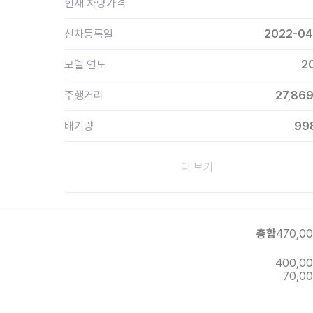
현재 차량가격
신차등록일
2022-04
모델 연도
2
주행거리
27,86
배기량
99
더 보기
총합
470,0
400,0
70,0