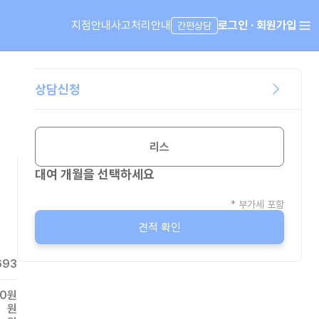
지점안내
사고처리안내
로그인 · 회원가입
간편상담
상담신청
리스
대여 개월을 선택하세요
* 부가세 포함
견적 확인
693
00
원
원