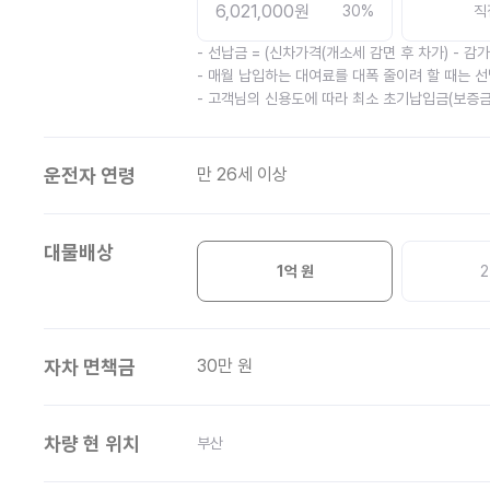
6,021,000
원
30
%
직
- 선납금 = (신차가격(개소세 감면 후 차가) - 감
- 매월 납입하는 대여료를 대폭 줄이려 할 때는 선
- 고객님의 신용도에 따라 최소 초기납입금(보증금
운전자 연령
만 26세 이상
대물배상
1억 원
2
자차 면책금
30
만 원
차량 현 위치
부산