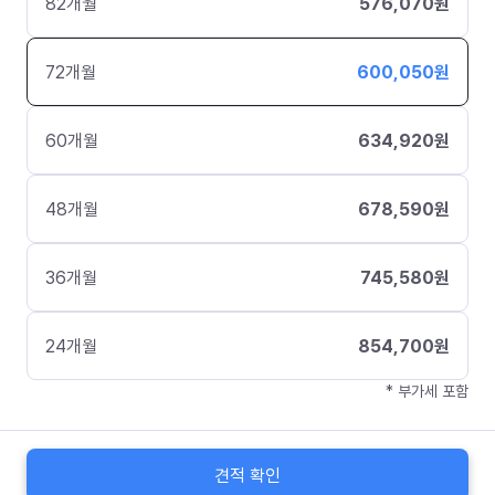
82
개월
576,070
원
72
개월
600,050
원
60
개월
634,920
원
48
개월
678,590
원
36
개월
745,580
원
24
개월
854,700
원
* 부가세 포함
견적 확인