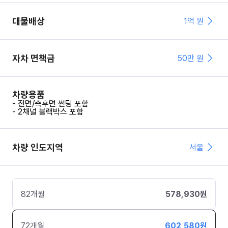
대물배상
1억 원
자차 면책금
50
만 원
차량용품
- 전면/측후면 썬팅 포함
- 2채널 블랙박스 포함
차량 인도지역
서울
82
개월
578,930
원
72
개월
602,580
원