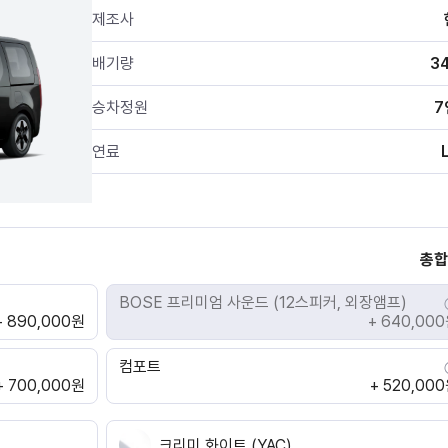
제조사
배기량
3
승차정원
7
연료
총합
BOSE 프리미엄 사운드 (12스피커, 외장앰프)
+ 890,000원
+ 640,00
션
컴포트
+ 700,000원
+ 520,00
크리미 화이트 (YAC)