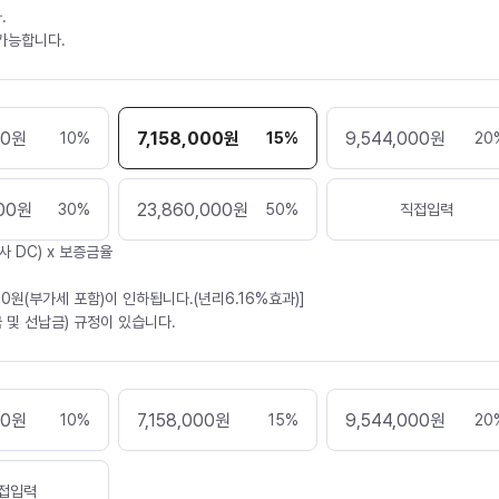
.
 가능합니다.
00
원
7,158,000
원
9,544,000
원
10
%
15
%
20
00
원
23,860,000
원
30
%
50
%
직접입력
사 DC) x 보증금율
30원(부가세 포함)이 인하됩니다.(년리6.16%효과)]
 및 선납금) 규정이 있습니다.
00
원
7,158,000
원
9,544,000
원
10
%
15
%
20
접입력