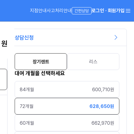
지점안내
사고처리안내
로그인 · 회원가입
간편상담
상담신청
 원
장기렌트
리스
대여 개월을 선택하세요
84
개월
600,710
원
72
개월
628,650
원
60
개월
662,970
원