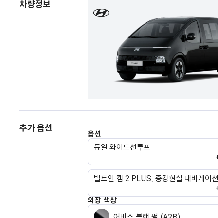
차량정보
추가 옵션
옵션
듀얼 와이드선루프
빌트인 캠 2 PLUS, 증강현실 내비게이
외장 색상
어비스 블랙 펄 (A2B)