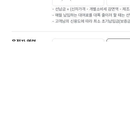
- 선납금 = (신차가격 - 개별소비세 감면액 - 제조
- 매월 납입하는 대여료를 대폭 줄이려 할 때는 선
- 고객님의 신용도에 따라 최소 초기납입금(보증금
운전자 연령
만 21세 이상
만 2
대물배상
1억 원
2
자차 면책금
30
만 원
2