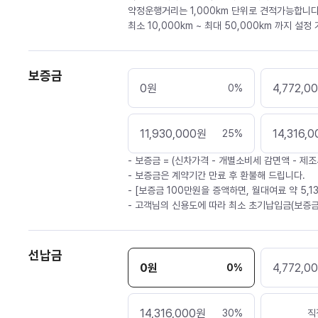
약정운행거리는 1,000km 단위로 견적가능합니다
최소 10,000km ~ 최대 50,000km 까지 설정
보증금
0
원
4,772,0
0
%
11,930,000
원
14,316,0
25
%
- 보증금 = (신차가격 - 개별소비세 감면액 - 제조
- 보증금은 계약기간 만료 후 환불해 드립니다.
- [보증금 100만원을 증액하면, 월대여료 약 5,1
- 고객님의 신용도에 따라 최소 초기납입금(보증금
선납금
0
원
4,772,0
0
%
14,316,000
원
30
%
직