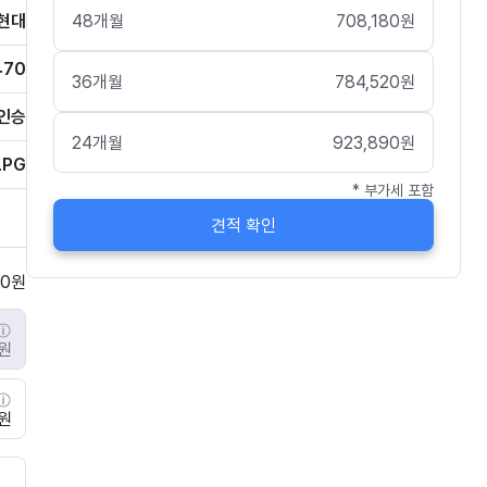
48
개월
708,180
원
현대
470
36
개월
784,520
원
인승
24
개월
923,890
원
LPG
* 부가세 포함
견적 확인
0
원
0원
0원