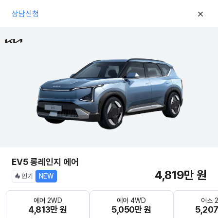
상담신청
EV5 롱레인지 에어
4,819만 원
인기
NEW
에어 2WD
에어 4WD
어스 
4,813만 원
5,050만 원
5,20