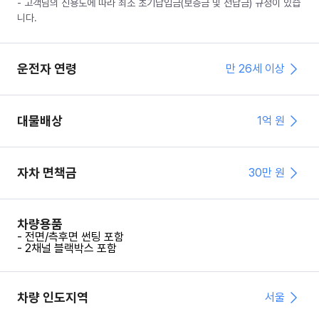
- 고객님의 신용도에 따라 최소 초기납입금(보증금 및 선납금) 규정이 있습
니다.
운전자 연령
만 26세 이상
대물배상
1억 원
자차 면책금
30
만 원
차량용품
- 전면/측후면 썬팅 포함
- 2채널 블랙박스 포함
차량 인도지역
서울