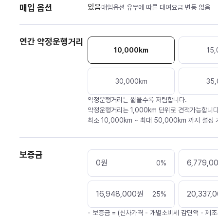
매입 옵션
있음
매입옵션 유무에 따른 대여요금 변동 없음
연간 약정운행거리
10,000
km
15,
30,000
km
35,
약정운행거리는 짧을수록 저렴합니다.
약정운행거리는 1,000km 단위로 견적가능합니다
최소 10,000km ~ 최대 50,000km 까지 설정
보증금
0
원
6,779,0
0
%
16,948,000
원
20,337,
25
%
- 보증금 = (신차가격 - 개별소비세 감면액 - 제조