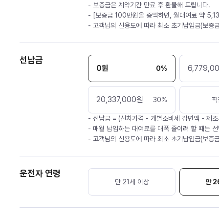
- 보증금은 계약기간 만료 후 환불해 드립니다.
- [보증금 100만원을 증액하면, 월대여료 약 5,1
- 고객님의 신용도에 따라 최소 초기납입금(보증금
선납금
0
원
6,779,0
0
%
20,337,000
원
30
%
직
- 선납금 = (신차가격 - 개별소비세 감면액 - 제조
- 매월 납입하는 대여료를 대폭 줄이려 할 때는 선
- 고객님의 신용도에 따라 최소 초기납입금(보증금
운전자 연령
만 21세 이상
만 2