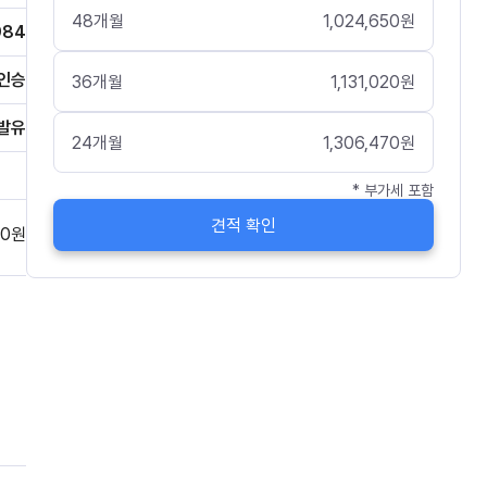
48
개월
1,024,650
원
984
인승
36
개월
1,131,020
원
발유
24
개월
1,306,470
원
* 부가세 포함
견적 확인
0
원