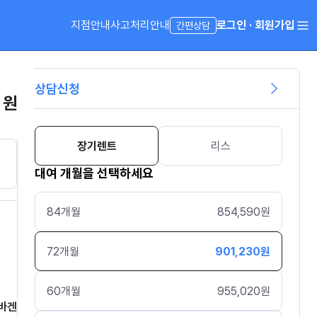
지점안내
사고처리안내
로그인 · 회원가입
간편상담
상담신청
 원
장기렌트
리스
대여 개월을 선택하세요
84
개월
854,590
원
72
개월
901,230
원
60
개월
955,020
원
바겐