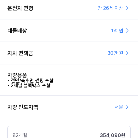
운전자 연령
만 26세 이상
대물배상
1억 원
자차 면책금
30
만 원
차량용품
- 전면/측후면 썬팅 포함
- 2채널 블랙박스 포함
차량 인도지역
서울
82
개월
354,090
원