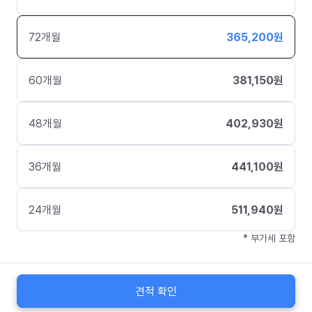
72
개월
365,200
원
60
개월
381,150
원
48
개월
402,930
원
36
개월
441,100
원
24
개월
511,940
원
* 부가세 포함
견적 확인