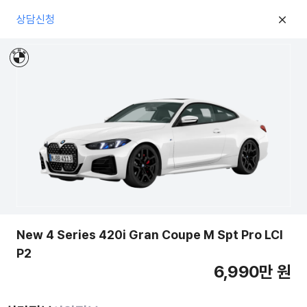
상담신청
New 4 Series 420i Gran Coupe M Spt Pro LCI
P2
6,990만 원