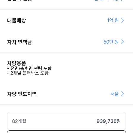
대물배상
1억 원
자차 면책금
50
만 원
차량용품
- 전면/측후면 썬팅 포함
- 2채널 블랙박스 포함
차량 인도지역
서울
82
개월
939,730
원