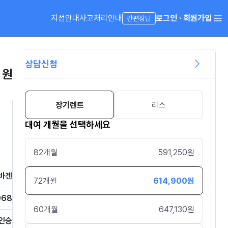
지점안내
사고처리안내
로그인 · 회원가입
간편상담
상담신청
 원
장기렌트
리스
대여 개월을 선택하세요
82
개월
591,250
원
바겐
72
개월
614,900
원
968
60
개월
647,130
원
인승