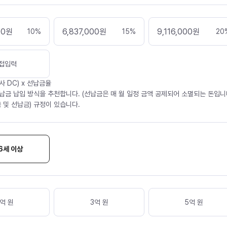
00
원
6,837,000
원
9,116,000
원
10
%
15
%
20
접입력
사 DC) x 선납금율
납금 납입 방식을 추천합니다. (선납금은 매 월 일정 금액 공제되어 소멸되는 돈입니다
 및 선납금) 규정이 있습니다.
6세 이상
억 원
3억 원
5억 원