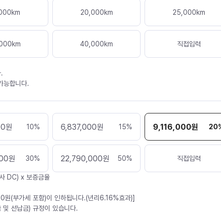
000
km
20,000
km
25,000
km
000
km
40,000
km
직접입력
.
 가능합니다.
00
원
6,837,000
원
9,116,000
원
10
%
15
%
20
000
원
22,790,000
원
30
%
50
%
직접입력
사 DC) x 보증금율
30원(부가세 포함)이 인하됩니다.(년리6.16%효과)]
 및 선납금) 규정이 있습니다.