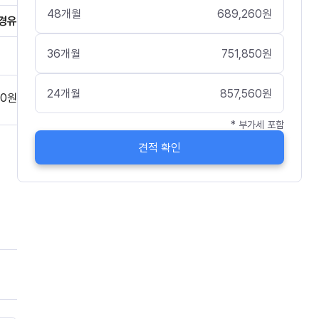
48
개월
689,260
원
경유
36
개월
751,850
원
24
개월
857,560
원
0
원
* 부가세 포함
견적 확인