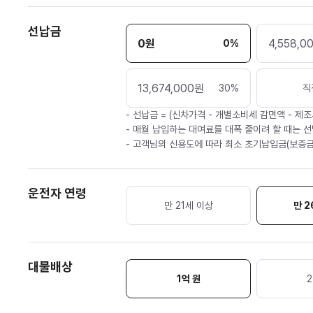
선납금
0
원
4,558,0
0
%
13,674,000
원
30
%
직
- 선납금 = (신차가격 - 개별소비세 감면액 - 제조
- 매월 납입하는 대여료를 대폭 줄이려 할 때는 선
- 고객님의 신용도에 따라 최소 초기납입금(보증금
운전자 연령
만 21세 이상
만 2
대물배상
1억 원
2