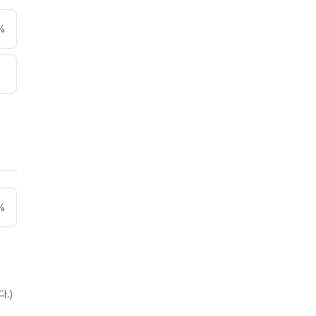
%
%
.)