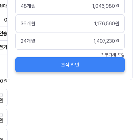
48
개월
1,046,980
원
현대
0
36
개월
1,176,560
원
인승
24
개월
1,407,230
원
전기
* 부가세 포함
견적 확인
0
원
0원
0원