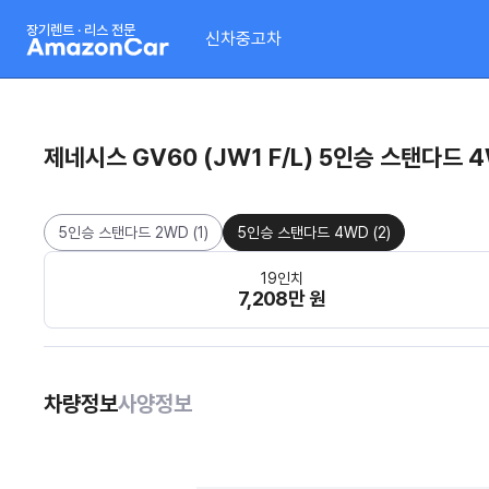
장기렌트 · 리스 전문
신차
중고차
제네시스 GV60 (JW1 F/L) 5인승 스탠다드 
5인승 스탠다드 2WD
(
1
)
5인승 스탠다드 4WD
(
2
)
19인치
7,208만 원
차량정보
사양정보