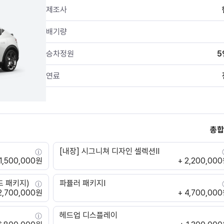
제조사
배기량
승차정원
5
연료
총합
[내장] 시그니쳐 디자인 셀렉션Ⅱ
 1,500,000원
+ 2,200,00
드 패키지)
파퓰러 패키지Ⅰ
2,700,000원
+ 4,700,00
헤드업 디스플레이