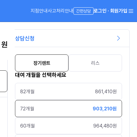
지점안내
사고처리안내
로그인 · 회원가입
간편상담
상담신청
 원
장기렌트
리스
대여 개월을 선택하세요
82
개월
861,410
원
72
개월
903,210
원
60
개월
964,480
원