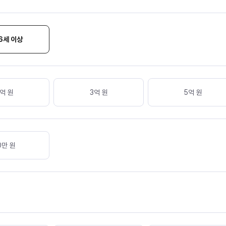
6세 이상
억 원
3억 원
5억 원
0
만 원