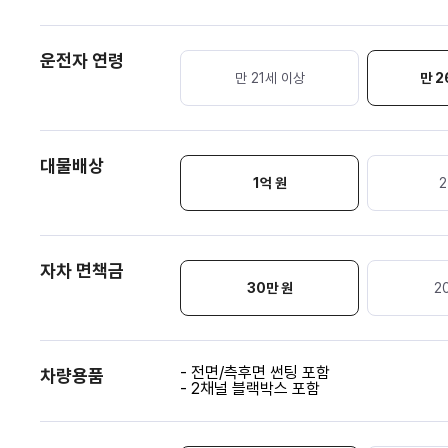
운전자 연령
만 21세 이상
만 2
대물배상
1억 원
2
자차 면책금
30
만 원
2
- 전면/측후면 썬팅 포함
차량용품
- 2채널 블랙박스 포함