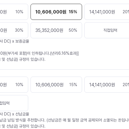
00
원
10,606,000
원
14,141,000
원
10
%
15
%
20
00
원
35,352,000
원
30
%
50
%
직접입력
사 DC) x 보증금율
30원(부가세 포함)이 인하됩니다.(년리6.16%효과)]
 및 선납금) 규정이 있습니다.
00
원
10,606,000
원
14,141,000
원
10
%
15
%
20
접입력
사 DC) x 선납금율
납금 납입 방식을 추천합니다. (선납금은 매 월 일정 금액 공제되어 소멸되는 돈입니다
 및 선납금) 규정이 있습니다.