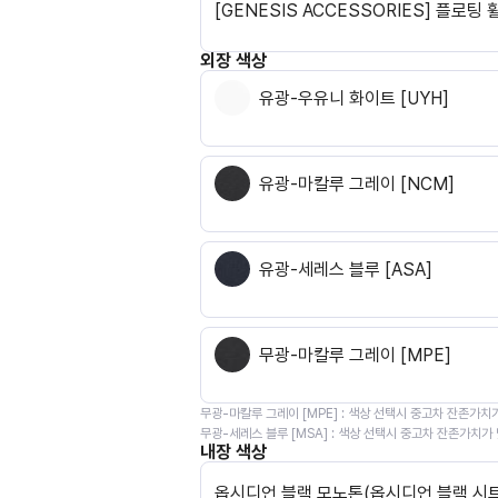
[GENESIS ACCESSORIES] 플로팅 
외장 색상
유광-우유니 화이트 [UYH]
유광-마칼루 그레이 [NCM]
유광-세레스 블루 [ASA]
무광-마칼루 그레이 [MPE]
무광-마칼루 그레이 [MPE]
:
색상 선택시 중고차 잔존가치
무광-세레스 블루 [MSA]
:
색상 선택시 중고차 잔존가치가
내장 색상
옵시디언 블랙 모노톤(옵시디언 블랙 시트