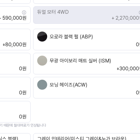
듀얼 모터 4WD
+ 590,000원
+ 2,270,00
오로라 블랙 펄 (ABP)
+80,000원
0
무광 아이보리 매트 실버 (ISM)
0원
+300,00
모닝 헤이즈(ACW)
0원
0
0원
기 때문에 월대여료가 인상됩니다
스 블랙)
그레이 인테리어(미스티 그레이&누가 브라운)