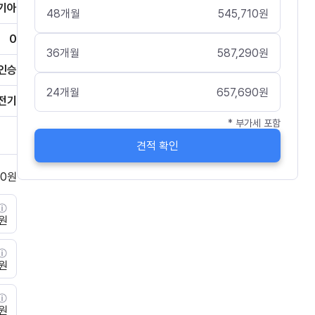
기아
48
개월
545,710
원
0
36
개월
587,290
원
인승
24
개월
657,690
원
전기
* 부가세 포함
견적 확인
0
원
0원
0원
0원