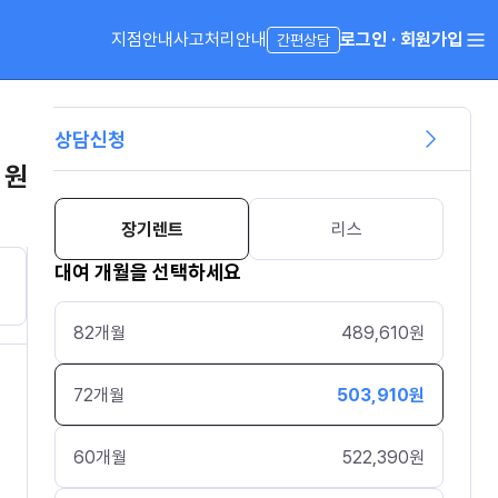
지점안내
사고처리안내
로그인 · 회원가입
간편상담
상담신청
 원
장기렌트
리스
대여 개월을 선택하세요
82
개월
489,610
원
72
개월
503,910
원
60
개월
522,390
원