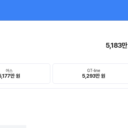
5,183만
어스
GT-line
5,177만 원
5,293만 원