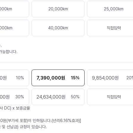
000
km
20,000
km
25,000
km
000
km
40,000
km
직접입력
.
 가능합니다.
00
원
7,390,000
원
9,854,000
원
10
%
15
%
20
000
원
24,634,000
원
30
%
50
%
직접입력
사 DC) x 보증금율
30원(부가세 포함)이 인하됩니다.(년리6.16%효과)]
 및 선납금) 규정이 있습니다.