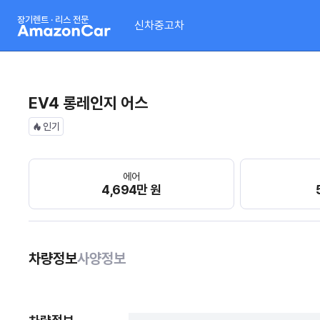
장기렌트 · 리스 전문
신차
중고차
EV4 롱레인지 어스
인기
에어
4,694만 원
차량정보
사양정보