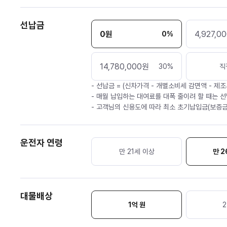
선납금
0
원
4,927,0
0
%
14,780,000
원
30
%
직
- 선납금 = (신차가격 - 개별소비세 감면액 - 제조
- 매월 납입하는 대여료를 대폭 줄이려 할 때는 선
- 고객님의 신용도에 따라 최소 초기납입금(보증금
운전자 연령
만 21세 이상
만 2
대물배상
1억 원
2