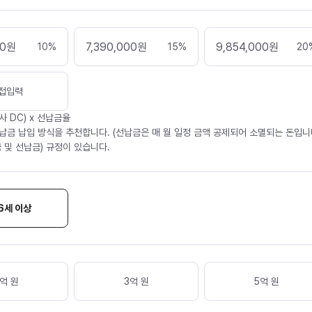
00
원
7,390,000
원
9,854,000
원
10
%
15
%
20
접입력
사 DC) x 선납금율
납금 납입 방식을 추천합니다. (선납금은 매 월 일정 금액 공제되어 소멸되는 돈입니다
 및 선납금) 규정이 있습니다.
6세 이상
억 원
3억 원
5억 원