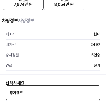
19인치
20인치
7,974만 원
8,054만 원
차량정보
사양정보
제조사
현대
배기량
2497
승차정원
5
인승
연료
전기
선택하세요.
장기렌트