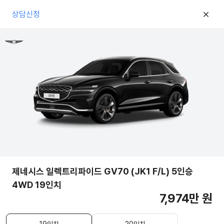
상담신청
제네시스 일렉트리파이드 GV70 (JK1 F/L) 5인승
4WD 19인치
7,974만 원