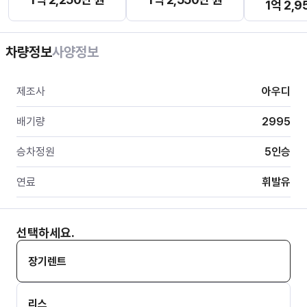
1억 2,9
차량정보
사양정보
제조사
아우디
배기량
2995
승차정원
5
인승
연료
휘발유
선택하세요.
장기렌트
리스