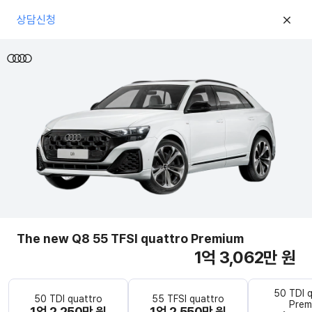
상담신청
The new Q8 55 TFSI quattro Premium
1억 3,062만 원
50 TDI 
50 TDI quattro
55 TFSI quattro
Prem
1억 2,250만 원
1억 2,550만 원