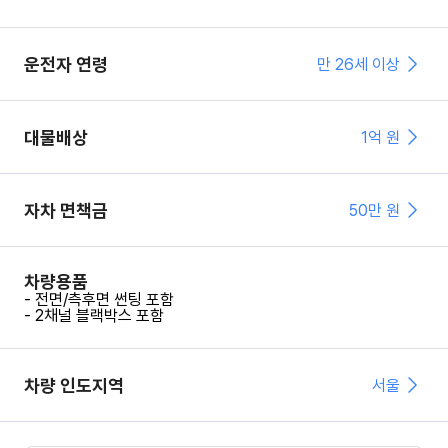
운전자 연령
만 26세 이상
대물배상
1억 원
자차 면책금
50
만 원
차량용품
- 전면/측후면 썬팅 포함
- 2채널 블랙박스 포함
차량 인도지역
서울