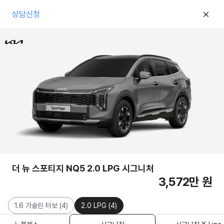
상담신청
더 뉴 스포티지 NQ5 2.0 LPG 시그니처
3,572만 원
1.6 가솔린 터보
(
4
)
2.0 LPG
(
4
)