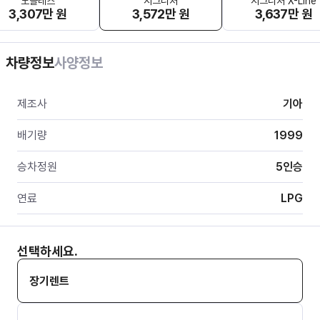
노블레스
시그니처
시그니처 X-Line
3,307만 원
3,572만 원
3,637만 원
차량정보
사양정보
제조사
기아
배기량
1999
승차정원
5
인승
연료
LPG
선택하세요.
장기렌트