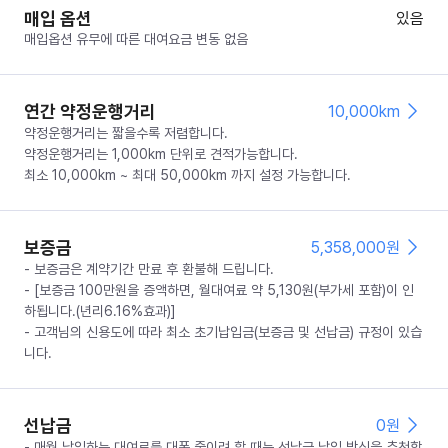
매입 옵션
있음
매입옵션 유무에 따른 대여요금 변동 없음
연간 약정운행거리
10,000km
약정운행거리는 짧을수록 저렴합니다.
약정운행거리는 1,000km 단위로 견적가능합니다.
최소 10,000km ~ 최대 50,000km 까지 설정 가능합니다.
보증금
5,358,000
원
- 보증금은 계약기간 만료 후 환불해 드립니다.
- [보증금 100만원을 증액하면, 월대여료 약 5,130원(부가세 포함)이 인
하됩니다.(년리6.16%효과)]
- 고객님의 신용도에 따라 최소 초기납입금(보증금 및 선납금) 규정이 있습
니다.
선납금
0
원
- 매월 납입하는 대여료를 대폭 줄이려 할 때는 선납금 납입 방식을 추천합