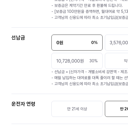
- 보증금은 계약기간 만료 후 환불해 드립니다.
- [보증금 100만원을 증액하면, 월대여료 약 5,1
- 고객님의 신용도에 따라 최소 초기납입금(보증금
선납금
0
원
3,576,0
0
%
10,728,000
원
30
%
직
- 선납금 = (신차가격 - 개별소비세 감면액 - 제조
- 매월 납입하는 대여료를 대폭 줄이려 할 때는 선
- 고객님의 신용도에 따라 최소 초기납입금(보증금
운전자 연령
만 21세 이상
만 2