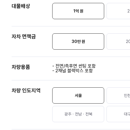
대물배상
1억 원
2
자차 면책금
30
만 원
2
- 전면/측후면 썬팅 포함
차량용품
- 2채널 블랙박스 포함
차량 인도지역
서울
인천
광주 · 전남 · 전북
대구