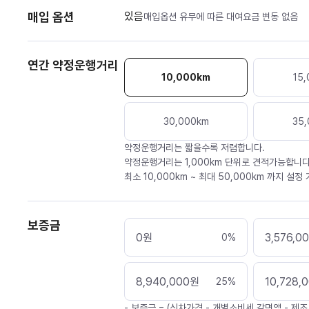
매입 옵션
있음
매입옵션 유무에 따른 대여요금 변동 없음
연간 약정운행거리
10,000
km
15,
30,000
km
35,
약정운행거리는 짧을수록 저렴합니다.
약정운행거리는 1,000km 단위로 견적가능합니다
최소 10,000km ~ 최대 50,000km 까지 설정
보증금
0
원
3,576,0
0
%
8,940,000
원
10,728,
25
%
- 보증금 = (신차가격 - 개별소비세 감면액 - 제조