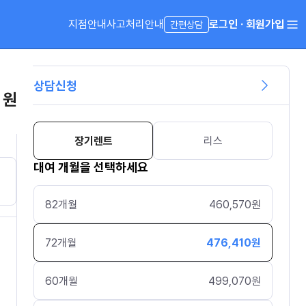
지점안내
사고처리안내
로그인 · 회원가입
간편상담
상담신청
 원
장기렌트
리스
대여 개월을 선택하세요
82
개월
460,570
원
72
개월
476,410
원
60
개월
499,070
원