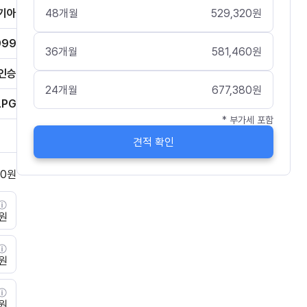
48
개월
529,320
원
기아
999
36
개월
581,460
원
인승
24
개월
677,380
원
LPG
* 부가세 포함
견적 확인
0
원
0원
0원
0원