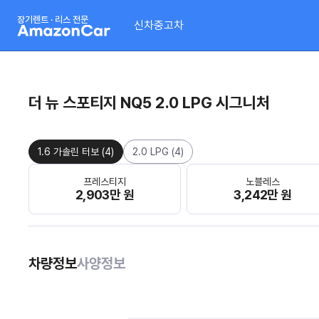
장기렌트 · 리스 전문
신차
중고차
더 뉴 스포티지 NQ5 2.0 LPG 시그니처
1.6 가솔린 터보
(
4
)
2.0 LPG
(
4
)
프레스티지
노블레스
2,903만 원
3,242만 원
차량정보
사양정보