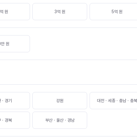
억 원
3억 원
5억 원
0
만 원
 · 경기
강원
대전 · 세종 · 충남 · 충
 · 경북
부산 · 울산 · 경남