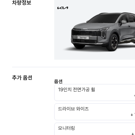
차량정보
추가 옵션
옵션
19인치 전면가공 휠
드라이브 와이즈
+
모니터링
+