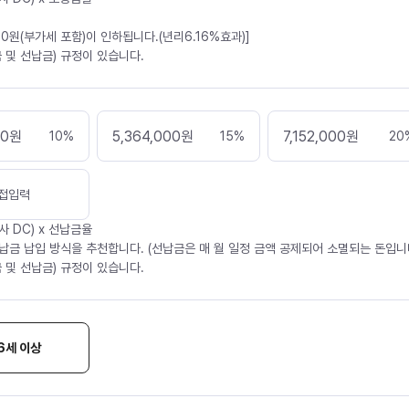
30원(부가세 포함)이 인하됩니다.(년리6.16%효과)]
 및 선납금) 규정이 있습니다.
00
원
5,364,000
원
7,152,000
원
10
%
15
%
20
접입력
사 DC) x 선납금율
납금 납입 방식을 추천합니다. (선납금은 매 월 일정 금액 공제되어 소멸되는 돈입니다
 및 선납금) 규정이 있습니다.
6세 이상