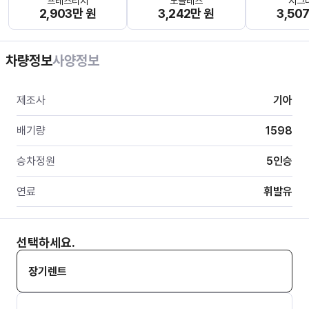
프레스티지
노블레스
시그
2,903만 원
3,242만 원
3,50
차량정보
사양정보
제조사
기아
배기량
1598
승차정원
5
인승
연료
휘발유
선택하세요.
장기렌트