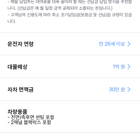
- 매월 납입하는 대여료를 대폭 줄이려 할 때는 선납금 납입 방식을 추천합
니다. (선납금은 매 월 일정 금액 공제되어 소멸되는 돈입니다.)
- 고객님의 신용도에 따라 최소 초기납입금(보증금 및 선납금) 규정이 있습
니다.
운전자 연령
만 26세 이상
대물배상
1억 원
자차 면책금
30
만 원
차량용품
- 전면/측후면 썬팅 포함
- 2채널 블랙박스 포함