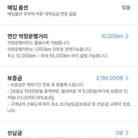
매입 옵션
있음
매입옵션 유무에 따른 대여요금 변동 없음
연간 약정운행거리
10,000km
약정운행거리는 짧을수록 저렴합니다.
약정운행거리는 1,000km 단위로 견적가능합니다.
최소 10,000km ~ 최대 50,000km 까지 설정 가능합니다.
보증금
2,190,000
원
- 보증금은 계약기간 만료 후 환불해 드립니다.
- [보증금 100만원을 증액하면, 월대여료 약 5,130원(부가세 포함)이 인
하됩니다.(년리6.16%효과)]
- 고객님의 신용도에 따라 최소 초기납입금(보증금 및 선납금) 규정이 있습
니다.
선납금
0
원