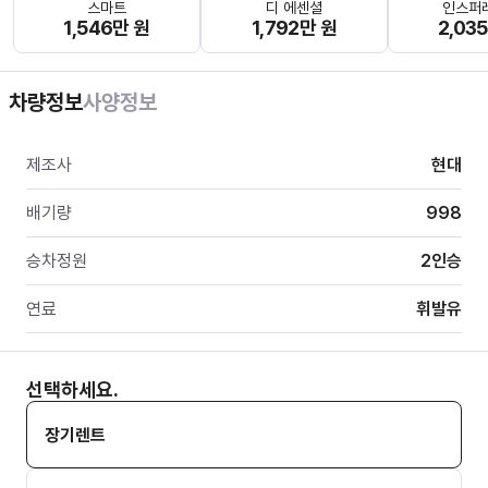
스마트
디 에센셜
인스퍼
1,546만 원
1,792만 원
2,03
차량정보
사양정보
제조사
현대
배기량
998
승차정원
2
인승
연료
휘발유
선택하세요.
장기렌트