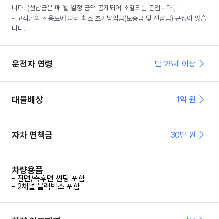
니다. (선납금은 매 월 일정 금액 공제되어 소멸되는 돈입니다.)
- 고객님의 신용도에 따라 최소 초기납입금(보증금 및 선납금) 규정이 있습
니다.
운전자 연령
만 26세 이상
대물배상
1억 원
자차 면책금
30
만 원
차량용품
- 전면/측후면 썬팅 포함
- 2채널 블랙박스 포함