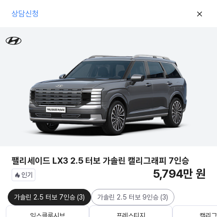
상담신청
팰리세이드 LX3 2.5 터보 가솔린 캘리그래피 7인승
5,794만 원
인기
가솔린 2.5 터보 7인승
(
3
)
가솔린 2.5 터보 9인승
(
3
)
익스클루시브
프레스티지
캘리그