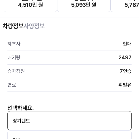
4,510만 원
5,093만 원
5,78
차량정보
사양정보
제조사
현대
배기량
2497
승차정원
7
인승
연료
휘발유
선택하세요.
장기렌트