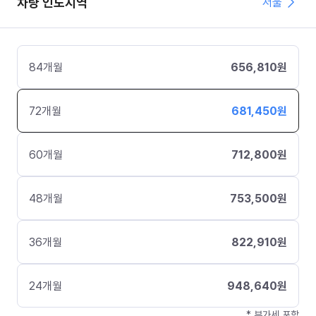
차량 인도지역
서울
84
개월
656,810
원
72
개월
681,450
원
60
개월
712,800
원
48
개월
753,500
원
36
개월
822,910
원
24
개월
948,640
원
* 부가세 포함