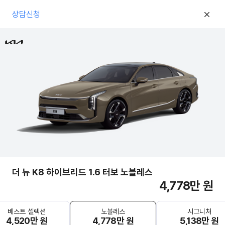
상담신청
더 뉴 K8 하이브리드 1.6 터보 노블레스
4,778만 원
베스트 셀렉션
노블레스
시그니처
4,520만 원
4,778만 원
5,138만 원