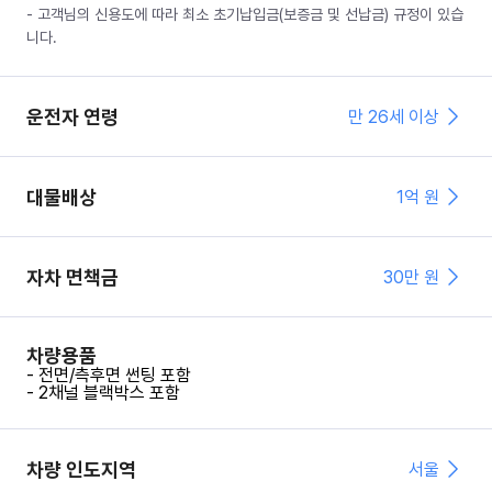
- 고객님의 신용도에 따라 최소 초기납입금(보증금 및 선납금) 규정이 있습
니다.
운전자 연령
만 26세 이상
대물배상
1억 원
자차 면책금
30
만 원
차량용품
- 전면/측후면 썬팅 포함
- 2채널 블랙박스 포함
차량 인도지역
서울