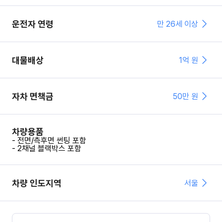
운전자 연령
만 26세 이상
대물배상
1억 원
자차 면책금
50
만 원
차량용품
- 전면/측후면 썬팅 포함
- 2채널 블랙박스 포함
차량 인도지역
서울