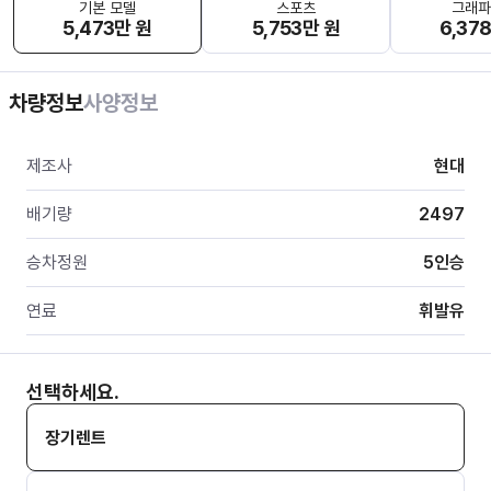
기본 모델
스포츠
그래파
5,473만 원
5,753만 원
6,37
차량정보
사양정보
제조사
현대
배기량
2497
승차정원
5
인승
연료
휘발유
선택하세요.
장기렌트