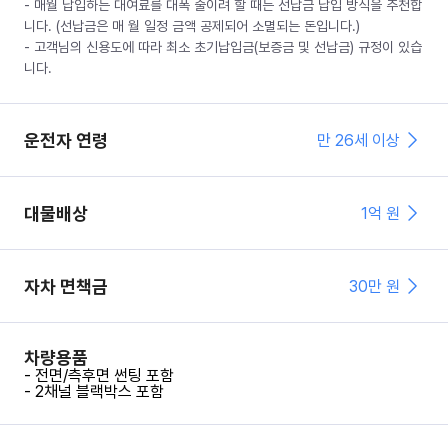
- 매월 납입하는 대여료를 대폭 줄이려 할 때는 선납금 납입 방식을 추천합
니다. (선납금은 매 월 일정 금액 공제되어 소멸되는 돈입니다.)
- 고객님의 신용도에 따라 최소 초기납입금(보증금 및 선납금) 규정이 있습
니다.
운전자 연령
만 26세 이상
대물배상
1억 원
자차 면책금
30
만 원
차량용품
- 전면/측후면 썬팅 포함
- 2채널 블랙박스 포함