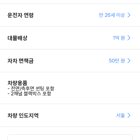
운전자 연령
만 26세 이상
대물배상
1억 원
자차 면책금
50
만 원
차량용품
- 전면/측후면 썬팅 포함
- 2채널 블랙박스 포함
차량 인도지역
서울