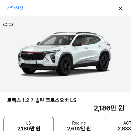
상담신청
트랙스 1.2 가솔린 크로스오버 LS
2,186만 원
LS
Redline
ACT
2,186만 원
2,602만 원
2,83