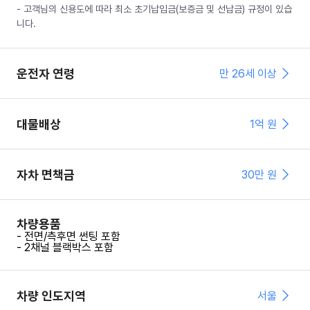
- 고객님의 신용도에 따라 최소 초기납입금(보증금 및 선납금) 규정이 있습
니다.
운전자 연령
만 26세 이상
대물배상
1억 원
자차 면책금
30
만 원
차량용품
- 전면/측후면 썬팅 포함
- 2채널 블랙박스 포함
차량 인도지역
서울