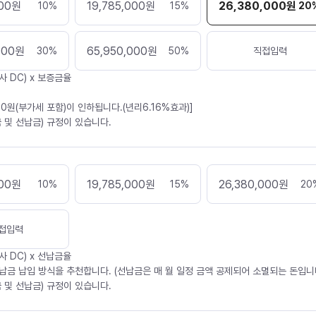
00
원
19,785,000
원
26,380,000
원
10
%
15
%
20
000
원
65,950,000
원
30
%
50
%
직접입력
사 DC) x 보증금율
30원(부가세 포함)이 인하됩니다.(년리6.16%효과)]
 및 선납금) 규정이 있습니다.
00
원
19,785,000
원
26,380,000
원
10
%
15
%
20
접입력
사 DC) x 선납금율
납금 납입 방식을 추천합니다. (선납금은 매 월 일정 금액 공제되어 소멸되는 돈입니다
 및 선납금) 규정이 있습니다.