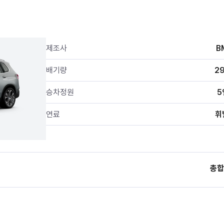
제조사
B
배기량
2
승차정원
5
연료
휘
총합