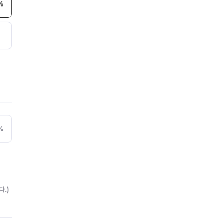
%
%
.)