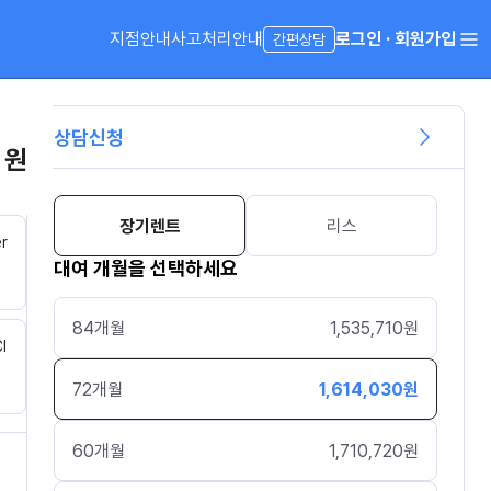
지점안내
사고처리안내
로그인 · 회원가입
간편상담
상담신청
 원
장기렌트
리스
er
대여 개월을 선택하세요
84
개월
1,535,710
원
I
72
개월
1,614,030
원
60
개월
1,710,720
원