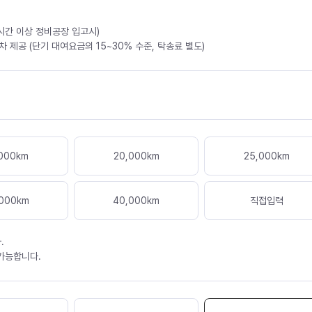
4시간 이상 정비공장 입고시)
 제공 (단기 대여요금의 15~30% 수준, 탁송료 별도)
000
km
20,000
km
25,000
km
000
km
40,000
km
직접입력
.
 가능합니다.