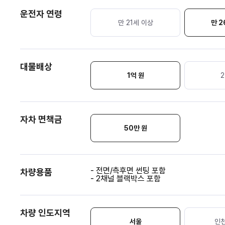
운전자 연령
만 21세 이상
만 2
대물배상
1억 원
2
자차 면책금
50
만 원
- 전면/측후면 썬팅 포함
차량용품
- 2채널 블랙박스 포함
차량 인도지역
서울
인천