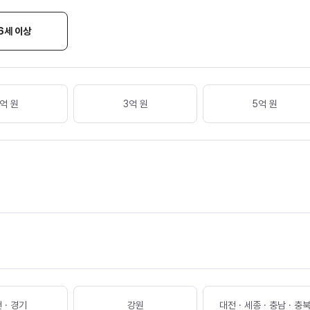
6세 이상
억 원
3억 원
5억 원
 · 경기
강원
대전 · 세종 · 충남 · 충