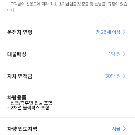
- 고객님의 신용도에 따라 최소 초기납입금(보증금 및 선납금) 규정이 있습
니다.
운전자 연령
만 26세 이상
대물배상
1억 원
자차 면책금
30
만 원
차량용품
- 전면/측후면 썬팅 포함
- 2채널 블랙박스 포함
차량 인도지역
서울