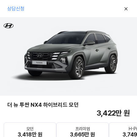
상담신청
더 뉴 투싼 NX4 하이브리드 모던
3,422만 원
모던
프리미엄
H-P
3,418만 원
3,665만 원
3,74