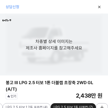
상담신청
차종별 상세 이미지는

제조사 홈페이지를 참고해주세요
봉고 III LPG 2.5 터보 1톤 더블캡 초장축 2WD GL
(A/T)
2,438만 원
인기
LPG 2.5 터보 1.2톤 표준캡
(
4
)
LPG 2.5 터보 1톤 더블캡
(
7
)