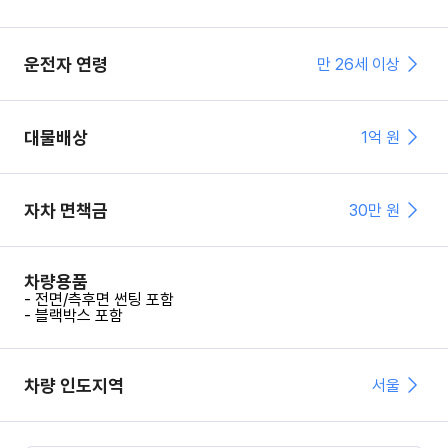
운전자 연령
만 26세 이상
대물배상
1억 원
자차 면책금
30
만 원
차량용품
- 전면/측후면 썬팅 포함
- 블랙박스 포함
차량 인도지역
서울