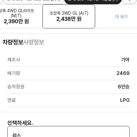
장축 4WD GL라이트
초장축 2WD GL (A/T)
(M/T)
더 보기
2,438만 원
2,390만 원
차량정보
사양정보
제조사
기아
배기량
2469
승차정원
6
인승
연료
LPG
선택하세요.
리스