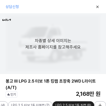
상담신청
차종별 상세 이미지는

제조사 홈페이지를 참고해주세요
봉고 III LPG 2.5 터보 1톤 킹캡 초장축 2WD L라이트
(A/T)
2,168만 원
인기
(
4
)
LPG 2.5 터보 1톤 더블캡
(
7
)
LPG 2.5 터보 1톤 킹캡
(
8
)