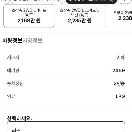
초장축 2WD L라이트
초장축 2WD L 스마트셀
초장축 2WD 
(A/T)
렉션 (A/T)
2,23
2,168만 원
2,235만 원
차량정보
사양정보
제조사
기아
배기량
2469
승차정원
3
인승
연료
LPG
선택하세요.
리스