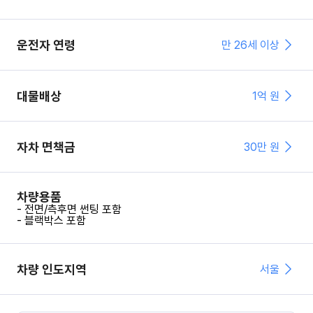
운전자 연령
만 26세 이상
대물배상
1억 원
자차 면책금
30
만 원
차량용품
- 전면/측후면 썬팅 포함
- 블랙박스 포함
차량 인도지역
서울