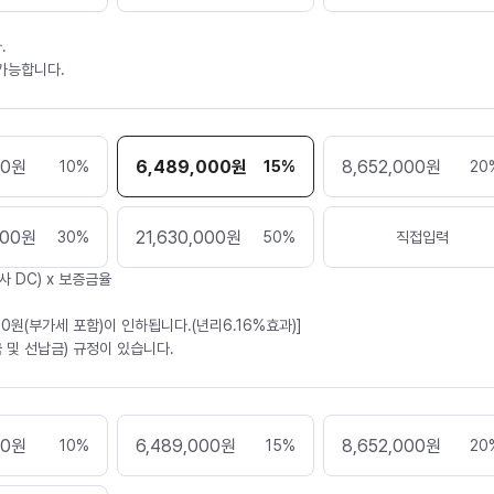
.
 가능합니다.
00
원
6,489,000
원
8,652,000
원
10
%
15
%
20
000
원
21,630,000
원
30
%
50
%
직접입력
사 DC) x 보증금율
30원(부가세 포함)이 인하됩니다.(년리6.16%효과)]
 및 선납금) 규정이 있습니다.
00
원
6,489,000
원
8,652,000
원
10
%
15
%
20