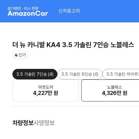
장기렌트 · 리스 전문
신차
중고차
더 뉴 카니발 KA4 3.5 가솔린 7인승 노블레스
인기
3.5 가솔린 7인승
(
4
)
3.5 가솔린 9인승
(
4
)
3.5 가솔린 하이루
아웃도어
노블레스
4,227만 원
4,326만 원
차량정보
사양정보