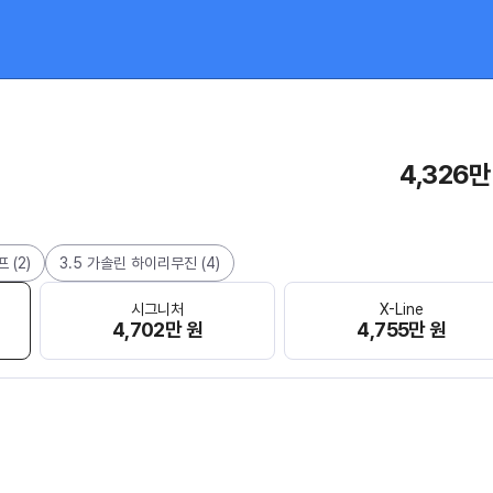
4,326만
프
(
2
)
3.5 가솔린 하이리무진
(
4
)
시그니처
X-Line
4,702만 원
4,755만 원