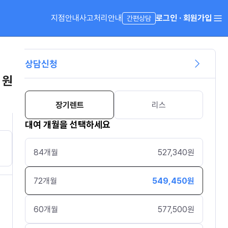
지점안내
사고처리안내
로그인 · 회원가입
간편상담
상담신청
 원
장기렌트
리스
대여 개월을 선택하세요
84
개월
527,340
원
72
개월
549,450
원
60
개월
577,500
원