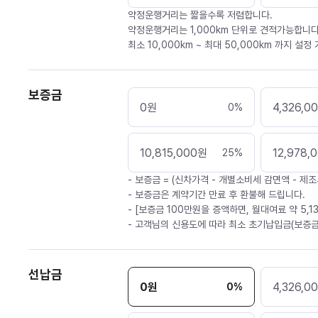
약정운행거리는 짧을수록 저렴합니다.
약정운행거리는 1,000km 단위로 견적가능합니다
최소 10,000km ~ 최대 50,000km 까지 설정
보증금
0
원
4,326,0
0
%
10,815,000
원
12,978,
25
%
- 보증금 = (신차가격 - 개별소비세 감면액 - 제조
- 보증금은 계약기간 만료 후 환불해 드립니다.
- [보증금 100만원을 증액하면, 월대여료 약 5,1
- 고객님의 신용도에 따라 최소 초기납입금(보증금
선납금
0
원
4,326,0
0
%