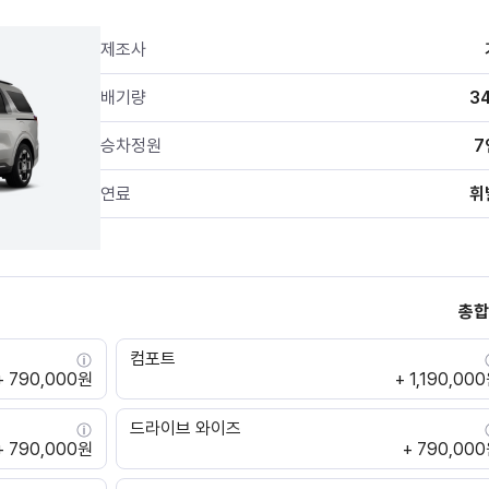
제조사
배기량
3
승차정원
7
연료
휘
총합
컴포트
+ 790,000원
+ 1,190,00
드라이브 와이즈
+ 790,000원
+ 790,00