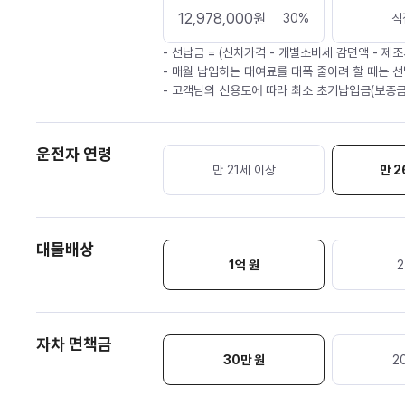
12,978,000
원
30
%
직
- 선납금 = (신차가격 - 개별소비세 감면액 - 제조
- 매월 납입하는 대여료를 대폭 줄이려 할 때는 선
- 고객님의 신용도에 따라 최소 초기납입금(보증금
운전자 연령
만 21세 이상
만 2
대물배상
1억 원
2
자차 면책금
30
만 원
2