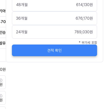
48
개월
614,130
원
기아
36
개월
676,170
원
470
24
개월
789,030
원
인승
* 부가세 포함
발유
견적 확인
0
원
0원
0원