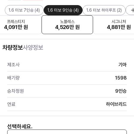
1.6 터보 7인승
(
4
)
1.6 터보 9인승
(
4
)
1.6 터보 하이루프
(
2
)
프레스티지
노블레스
시그니처
4,091만 원
4,526만 원
4,881만 원
차량정보
사양정보
제조사
기아
배기량
1598
승차정원
9
인승
연료
하이브리드
선택하세요.