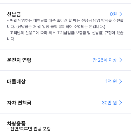
선납금
0
원
- 매월 납입하는 대여료를 대폭 줄이려 할 때는 선납금 납입 방식을 추천합
니다. (선납금은 매 월 일정 금액 공제되어 소멸되는 돈입니다.)
- 고객님의 신용도에 따라 최소 초기납입금(보증금 및 선납금) 규정이 있습
니다.
운전자 연령
만 26세 이상
대물배상
1억 원
자차 면책금
30
만 원
차량용품
- 전면/측후면 썬팅 포함