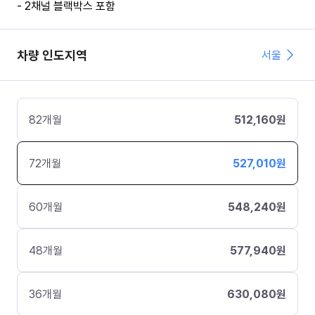
- 2채널 블랙박스 포함
차량 인도지역
서울
82
개월
512,160
원
72
개월
527,010
원
60
개월
548,240
원
48
개월
577,940
원
36
개월
630,080
원