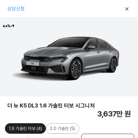
상담신청
더 뉴 K5 DL3 1.6 가솔린 터보 시그니처
3,637만 원
1.6 가솔린 터보
(
4
)
2.0 가솔린
(
5
)