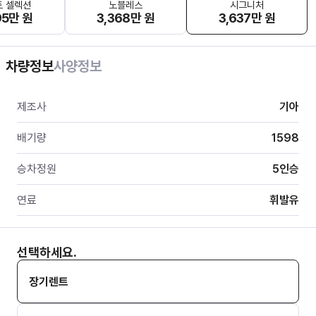
트 셀렉션
노블레스
시그니처
95만 원
3,368만 원
3,637만 원
차량정보
사양정보
제조사
기아
배기량
1598
승차정원
5
인승
연료
휘발유
선택하세요.
장기렌트