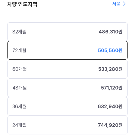
차량 인도지역
서울
82
개월
486,310
원
72
개월
505,560
원
60
개월
533,280
원
48
개월
571,120
원
36
개월
632,940
원
24
개월
744,920
원