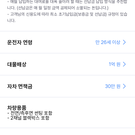
- 매월 납입하는 대여료를 대폭 줄이려 할 때는 선납금 납입 방식을 추천합
니다. (선납금은 매 월 일정 금액 공제되어 소멸되는 돈입니다.)
- 고객님의 신용도에 따라 최소 초기납입금(보증금 및 선납금) 규정이 있습
니다.
운전자 연령
만 26세 이상
대물배상
1억 원
자차 면책금
30
만 원
차량용품
- 전면/측후면 썬팅 포함
- 2채널 블랙박스 포함