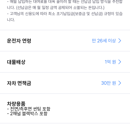
- 매월 납입하는 대여료를 대폭 줄이려 할 때는 선납금 납입 방식을 추천합
니다. (선납금은 매 월 일정 금액 공제되어 소멸되는 돈입니다.)
- 고객님의 신용도에 따라 최소 초기납입금(보증금 및 선납금) 규정이 있습
니다.
운전자 연령
만 26세 이상
대물배상
1억 원
자차 면책금
30
만 원
차량용품
- 전면/측후면 썬팅 포함
- 2채널 블랙박스 포함