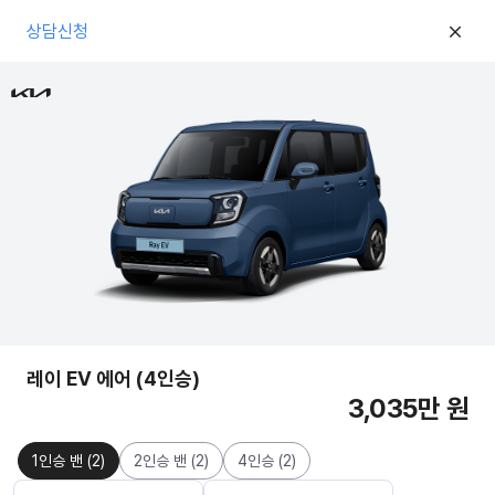
상담신청
레이 EV 에어 (4인승)
3,035만 원
1인승 밴
(
2
)
2인승 밴
(
2
)
4인승
(
2
)