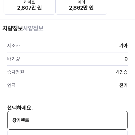
라이트
에어
2,807만 원
2,862만 원
차량정보
사양정보
제조사
기아
배기량
0
승차정원
4
인승
연료
전기
선택하세요.
장기렌트