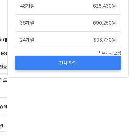
48
개월
628,430
원
36
개월
690,250
원
24
개월
803,770
원
현대
598
* 부가세 포함
견적 확인
인승
리드
0
원
0원