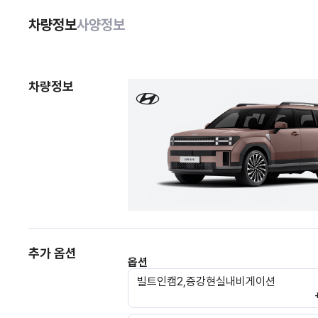
차량정보
사양정보
차량정보
추가 옵션
옵션
빌트인캠2,증강현실내비게이션