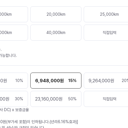
000
km
20,000
km
25,000
km
000
km
40,000
km
직접입력
.
 가능합니다.
00
원
6,948,000
원
9,264,000
원
10
%
15
%
20
000
원
23,160,000
원
30
%
50
%
직접입력
사 DC) x 보증금율
30원(부가세 포함)이 인하됩니다.(년리6.16%효과)]
 및 선납금) 규정이 있습니다.