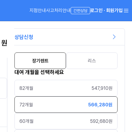
지점안내
사고처리안내
로그인 · 회원가입
간편상담
상담신청
 원
장기렌트
리스
대여 개월을 선택하세요
82
개월
547,910
원
72
개월
566,280
원
60
개월
592,680
원