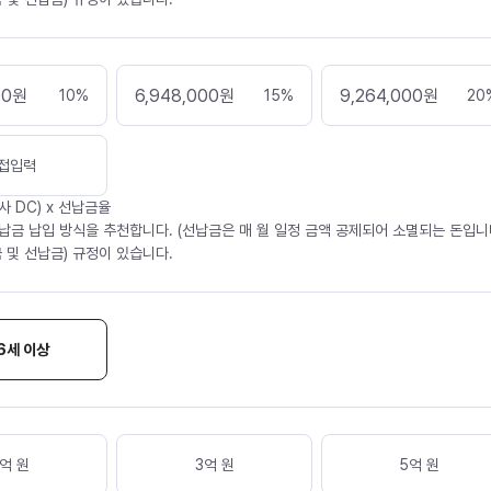
00
원
6,948,000
원
9,264,000
원
10
%
15
%
20
접입력
사 DC) x 선납금율
납금 납입 방식을 추천합니다. (선납금은 매 월 일정 금액 공제되어 소멸되는 돈입니다
 및 선납금) 규정이 있습니다.
6세 이상
억 원
3억 원
5억 원