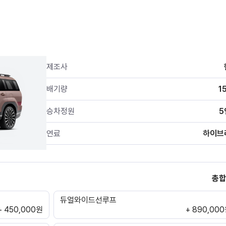
제조사
배기량
1
승차정원
5
연료
하이브
총합
듀얼와이드선루프
+ 450,000원
+ 890,00