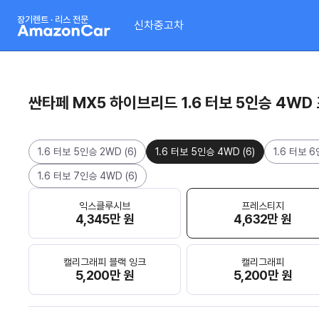
장기렌트 · 리스 전문
신차
중고차
싼타페 MX5 하이브리드 1.6 터보 5인승 4W
1.6 터보 5인승 2WD
(
6
)
1.6 터보 5인승 4WD
(
6
)
1.6 터보 
1.6 터보 7인승 4WD
(
6
)
익스클루시브
프레스티지
4,345만 원
4,632만 원
캘리그래피 블랙 잉크
캘리그래피
5,200만 원
5,200만 원