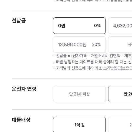
선납금
0
원
4,632,0
0
%
13,896,000
원
30
%
직
- 선납금 = (신차가격 - 개별소비세 감면액 - 제조
- 매월 납입하는 대여료를 대폭 줄이려 할 때는 선
- 고객님의 신용도에 따라 최소 초기납입금(보증금
운전자 연령
만 21세 이상
만 2
대물배상
1억 원
2