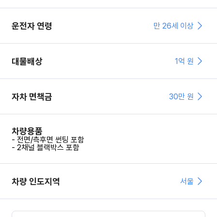
운전자 연령
만 26세 이상
대물배상
1억 원
자차 면책금
30
만 원
차량용품
- 전면/측후면 썬팅 포함
- 2채널 블랙박스 포함
차량 인도지역
서울