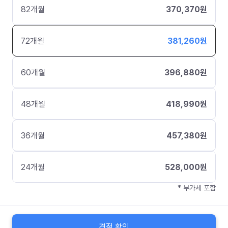
82
개월
370,370
원
72
개월
381,260
원
60
개월
396,880
원
48
개월
418,990
원
36
개월
457,380
원
24
개월
528,000
원
* 부가세 포함
견적 확인