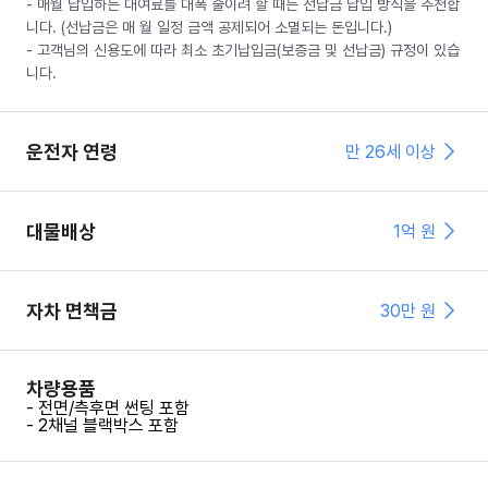
- 매월 납입하는 대여료를 대폭 줄이려 할 때는 선납금 납입 방식을 추천합
니다. (선납금은 매 월 일정 금액 공제되어 소멸되는 돈입니다.)
- 고객님의 신용도에 따라 최소 초기납입금(보증금 및 선납금) 규정이 있습
니다.
운전자 연령
만 26세 이상
대물배상
1억 원
자차 면책금
30
만 원
차량용품
- 전면/측후면 썬팅 포함
- 2채널 블랙박스 포함