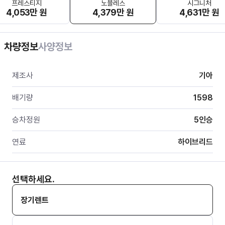
프레스티지
노블레스
시그니처
4,053만 원
4,379만 원
4,631만 원
차량정보
사양정보
제조사
기아
배기량
1598
승차정원
5
인승
연료
하이브리드
선택하세요.
장기렌트