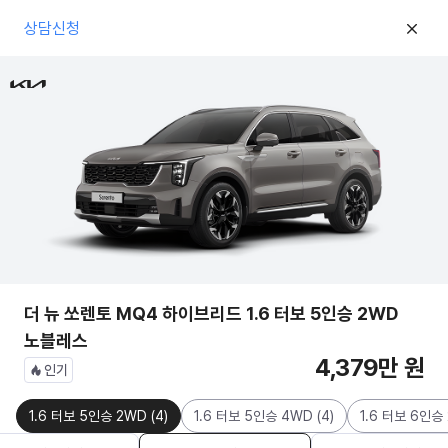
상담신청
더 뉴 쏘렌토 MQ4 하이브리드 1.6 터보 5인승 2WD
노블레스
4,379만 원
인기
1.6 터보 5인승 2WD
(
4
)
1.6 터보 5인승 4WD
(
4
)
1.6 터보 6인승