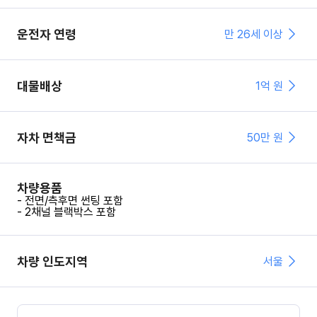
운전자 연령
만 26세 이상
대물배상
1억 원
자차 면책금
50
만 원
차량용품
- 전면/측후면 썬팅 포함
- 2채널 블랙박스 포함
차량 인도지역
서울