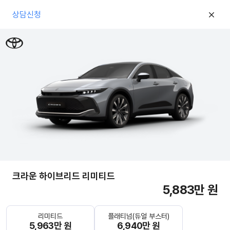
상담신청
크라운 하이브리드 리미티드
5,883만 원
리미티드
플래티넘(듀얼 부스터)
5,963만 원
6,940만 원