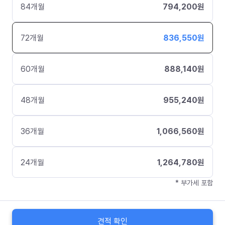
84
개월
794,200
원
72
개월
836,550
원
60
개월
888,140
원
48
개월
955,240
원
36
개월
1,066,560
원
24
개월
1,264,780
원
* 부가세 포함
견적 확인