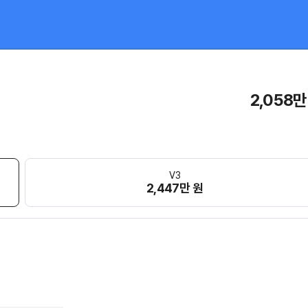
2,058만
V3
2,447만 원