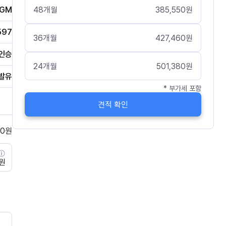
48
개월
385,550
원
KGM
597
36
개월
427,460
원
인승
24
개월
501,380
원
발유
* 부가세 포함
견적 확인
0
원
0원