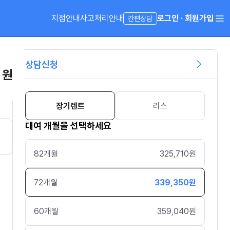
지점안내
사고처리안내
로그인 · 회원가입
간편상담
상담신청
 원
장기렌트
리스
대여 개월을 선택하세요
82
개월
325,710
원
72
개월
339,350
원
60
개월
359,040
원