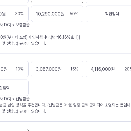
0
원
10,290,000
원
30
%
50
%
직접입력
사 DC) x 보증금율
30원(부가세 포함)이 인하됩니다.(년리6.16%효과)]
 및 선납금) 규정이 있습니다.
00
원
3,087,000
원
4,116,000
원
10
%
15
%
20
접입력
사 DC) x 선납금율
납금 납입 방식을 추천합니다. (선납금은 매 월 일정 금액 공제되어 소멸되는 돈입니다
 및 선납금) 규정이 있습니다.