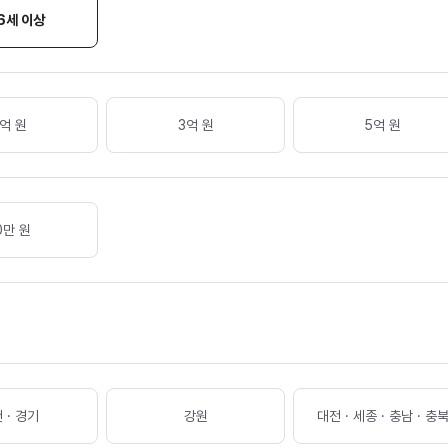
6세 이상
억 원
3억 원
5억 원
0
만 원
 · 경기
강원
대전 · 세종 · 충남 · 충