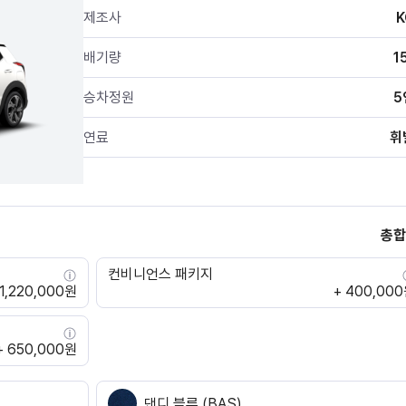
제조사
배기량
1
승차정원
5
연료
휘
총합
컨비니언스 패키지
 1,220,000원
+ 400,00
+ 650,000원
댄디 블루 (BAS)