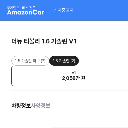
장기렌트 · 리스 전문
신차
중고차
더뉴 티볼리 1.6 가솔린 V1
1.5 가솔린 터보
(
2
)
1.6 가솔린
(
2
)
V1
2,058만 원
차량정보
사양정보