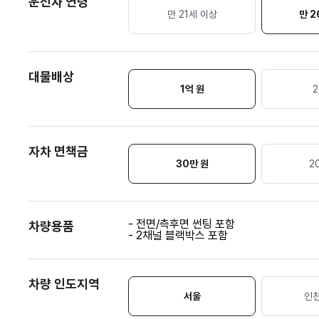
운전자 연령
만 21세 이상
만 2
대물배상
1억 원
2
자차 면책금
30
만 원
2
- 전면/측후면 썬팅 포함
차량용품
- 2채널 블랙박스 포함
차량 인도지역
서울
인천