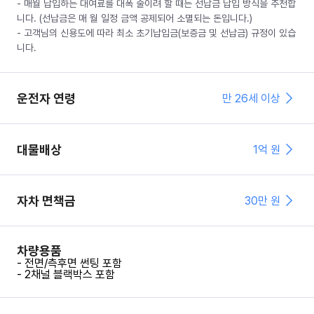
- 매월 납입하는 대여료를 대폭 줄이려 할 때는 선납금 납입 방식을 추천합
니다. (선납금은 매 월 일정 금액 공제되어 소멸되는 돈입니다.)
- 고객님의 신용도에 따라 최소 초기납입금(보증금 및 선납금) 규정이 있습
니다.
운전자 연령
만 26세 이상
대물배상
1억 원
자차 면책금
30
만 원
차량용품
- 전면/측후면 썬팅 포함
- 2채널 블랙박스 포함