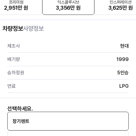
프리미엄
익스클루시브
인스퍼레이션
2,951만 원
3,356만 원
3,625만 원
차량정보
사양정보
제조사
현대
배기량
1999
승차정원
5
인승
연료
LPG
선택하세요.
장기렌트