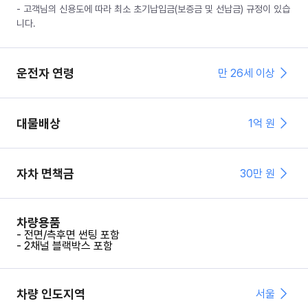
- 고객님의 신용도에 따라 최소 초기납입금(보증금 및 선납금) 규정이 있습
니다.
운전자 연령
만 26세 이상
대물배상
1억 원
자차 면책금
30
만 원
차량용품
- 전면/측후면 썬팅 포함
- 2채널 블랙박스 포함
차량 인도지역
서울