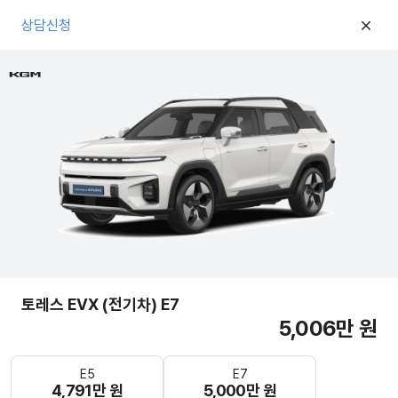
상담신청
토레스 EVX (전기차) E7
5,006만 원
E5
E7
4,791만 원
5,000만 원