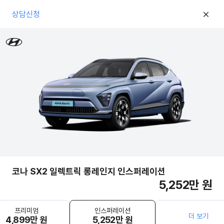
상담신청
코나 SX2 일렉트릭 롱레인지 인스퍼레이션
5,252만 원
프리미엄
인스퍼레이션
더 보기
4,899만 원
5,252만 원