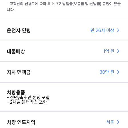
- 고객님의 신용도에 따라 최소 초기납입금(보증금 및 선납금) 규정이 있습
니다.
운전자 연령
만 26세 이상
대물배상
1억 원
자차 면책금
30
만 원
차량용품
- 전면/측후면 썬팅 포함
- 2채널 블랙박스 포함
차량 인도지역
서울