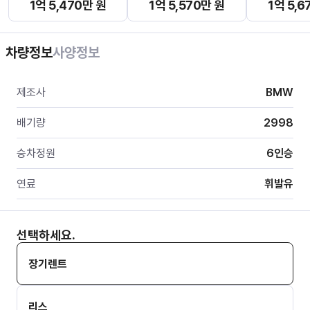
1억 5,470만 원
1억 5,570만 원
1억 5,6
차량정보
사양정보
제조사
BMW
배기량
2998
승차정원
6
인승
연료
휘발유
선택하세요.
장기렌트
리스