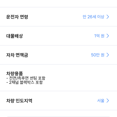
운전자 연령
만 26세 이상
대물배상
1억 원
자차 면책금
50
만 원
차량용품
- 전면/측후면 썬팅 포함
- 2채널 블랙박스 포함
차량 인도지역
서울