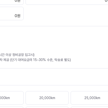
0원
0
0원
4시간 이상 정비공장 입고시)
 제공 (단기 대여요금의 15~30% 수준, 탁송료 별도)
000
km
20,000
km
25,000
km