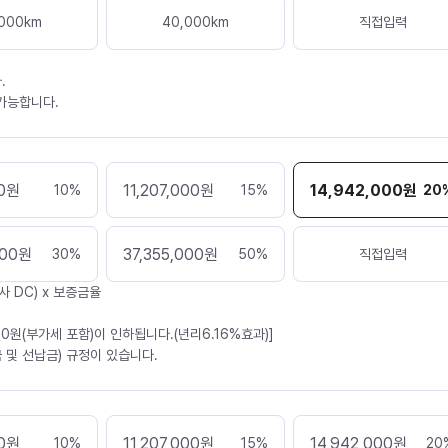
000
km
40,000
km
직접입력
.
 가능합니다.
0
원
11,207,000
원
14,942,000
원
10
%
15
%
20
000
원
37,355,000
원
30
%
50
%
직접입력
사 DC) x 보증금율
30원(부가세 포함)이 인하됩니다.(년리6.16%효과)]
 및 선납금) 규정이 있습니다.
0
원
11,207,000
원
14,942,000
원
10
%
15
%
20