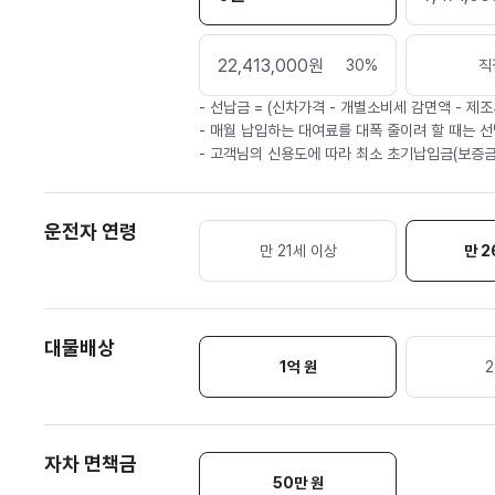
22,413,000
원
30
%
직
- 선납금 = (신차가격 - 개별소비세 감면액 - 제조
- 매월 납입하는 대여료를 대폭 줄이려 할 때는 선
- 고객님의 신용도에 따라 최소 초기납입금(보증금
운전자 연령
만 21세 이상
만 2
대물배상
1억 원
2
자차 면책금
50
만 원