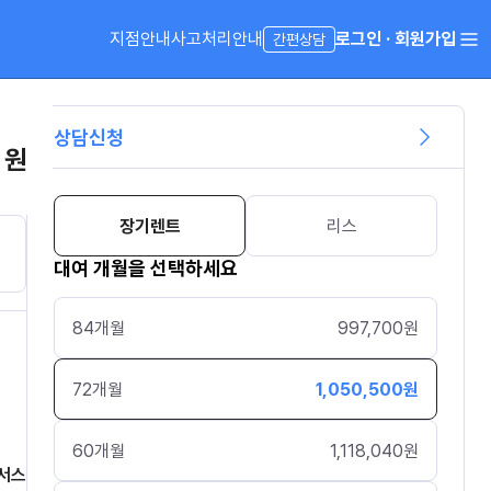
지점안내
사고처리안내
로그인 · 회원가입
간편상담
상담신청
 원
장기렌트
리스
대여 개월을 선택하세요
84
개월
997,700
원
72
개월
1,050,500
원
60
개월
1,118,040
원
서스