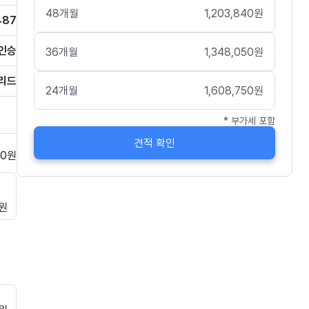
48
개월
1,203,840
원
487
인승
36
개월
1,348,050
원
리드
24
개월
1,608,750
원
* 부가세 포함
견적 확인
0
원
원