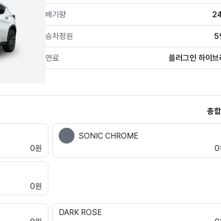
배기량
2
승차정원
5
연료
플러그인 하이브
총합
SONIC CHROME
0원
0
0원
DARK ROSE