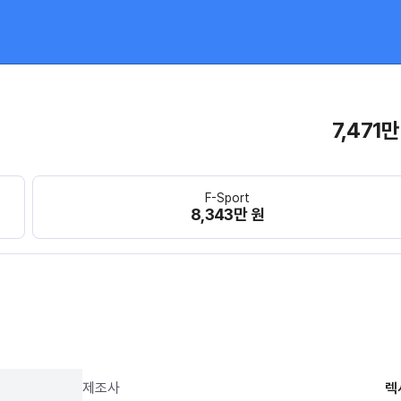
7,471만
F-Sport
8,343만 원
제조사
렉