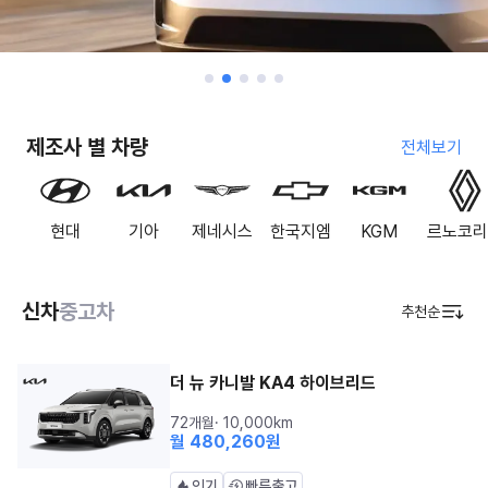
제조사 별 차량
전체보기
현대
기아
제네시스
한국지엠
KGM
르노코리
신차
중고차
추천순
더 뉴 카니발 KA4 하이브리드
72개월
·
10,000
km
월
480,260
원
인기
빠른출고