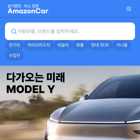
장기렌트 · 리스 전문
차량모델, 브랜드를 입력하세요.
전기차
하이브리드차
테슬라
화물
현대 SUV
카니발
수입차