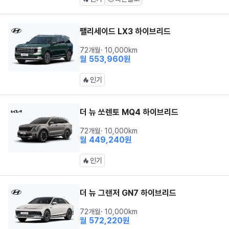
팰리세이드 LX3 하이브리드
72개월
·
10,000
km
월
553,960
원
인기
더 뉴 쏘렌토 MQ4 하이브리드
72개월
·
10,000
km
월
449,240
원
인기
더 뉴 그랜저 GN7 하이브리드
72개월
·
10,000
km
월
572,220
원